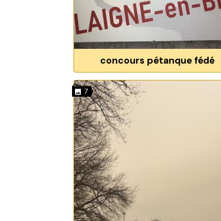
concours pétanque fédé
7