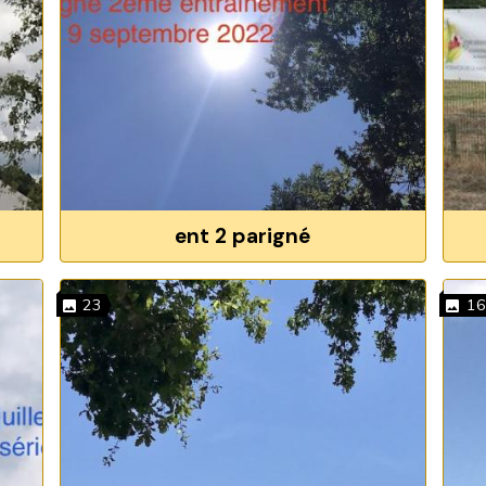
ent 2 parigné
23
16