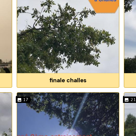
finale challes
17
21