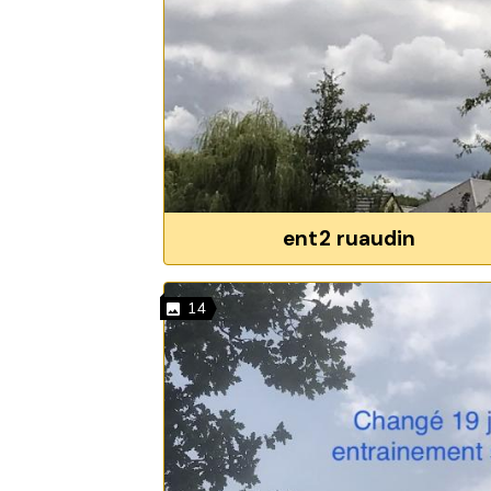
ent2 ruaudin
14