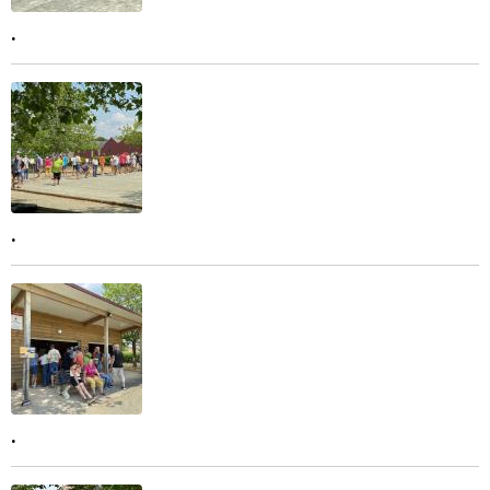
.
.
.