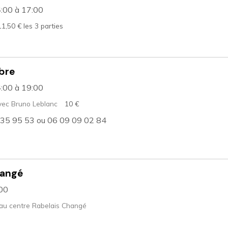
4:00
à 17:00
11,50 € les 3 parties
obre
4:00
à 19:00
ec Bruno Leblanc
10 €
 35 95 53 ou 06 09 09 02 84
hangé
:00
u centre Rabelais Changé