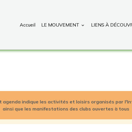
Accueil
LE MOUVEMENT
LIENS À DÉCOUV
t agenda indique les activités et loisirs organisés par l'In
ainsi que les manifestations des clubs ouvertes à tous